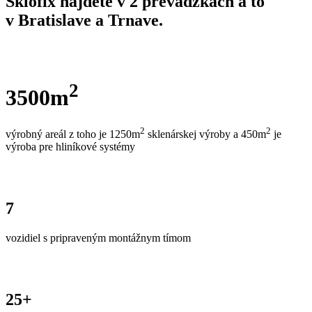
Sklofix nájdete v 2 prevádzkach a to
v Bratislave a Trnave.
2
3500m
2
2
výrobný areál z toho je 1250m
sklenárskej výroby a 450m
je
výroba pre hliníkové systémy
7
vozidiel s pripraveným montážnym tímom
25+