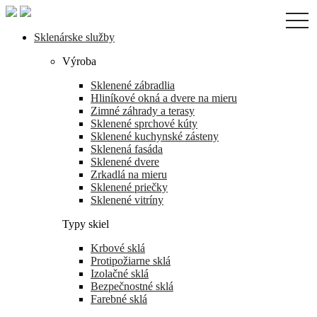
Skip
togg
to
navi
the
Sklenárske služby
content
Výroba
Sklenené zábradlia
Hliníkové okná a dvere na mieru
Zimné záhrady a terasy
Sklenené sprchové kúty
Sklenené kuchynské zásteny
Sklenená fasáda
Sklenené dvere
Zrkadlá na mieru
Sklenené priečky
Sklenené vitríny
Typy skiel
Krbové sklá
Protipožiarne sklá
Izolačné sklá
Bezpečnostné sklá
Farebné sklá