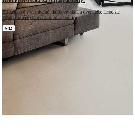
Hliníkové okná za najlepšie ceny!
Získajte svoje vysnívané hliníkové okná a dvere ešte lacnejšie
vďaka aktuálnym uvádzacím zľavám.
Viac