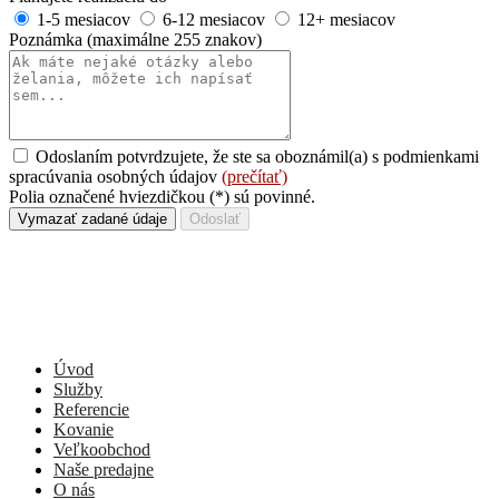
1-5 mesiacov
6-12 mesiacov
12+ mesiacov
Poznámka
(maximálne 255 znakov)
Odoslaním potvrdzujete, že ste sa oboznámil(a) s podmienkami
spracúvania osobných údajov
(prečítať)
Polia označené hviezdičkou (*) sú povinné.
Vymazať zadané údaje
Odoslať
Úvod
Služby
Referencie
Kovanie
Veľkoobchod
Naše predajne
O nás