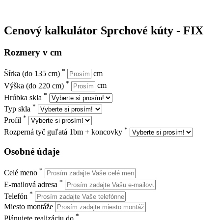
Cenový kalkulátor
Sprchové kúty - FIX
Rozmery v cm
*
Šírka
(do 135 cm)
cm
*
Výška
(do 220 cm)
cm
*
Hrúbka skla
*
Typ skla
*
Profil
*
Rozperná tyč guľatá 1bm + koncovky
Osobné údaje
*
Celé meno
*
E-mailová adresa
*
Telefón
Miesto montáže
*
Plánujete realizáciu do