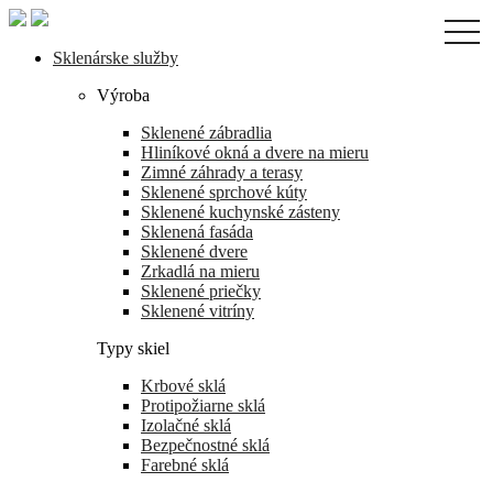
Skip
togg
to
navi
the
Sklenárske služby
content
Výroba
Sklenené zábradlia
Hliníkové okná a dvere na mieru
Zimné záhrady a terasy
Sklenené sprchové kúty
Sklenené kuchynské zásteny
Sklenená fasáda
Sklenené dvere
Zrkadlá na mieru
Sklenené priečky
Sklenené vitríny
Typy skiel
Krbové sklá
Protipožiarne sklá
Izolačné sklá
Bezpečnostné sklá
Farebné sklá