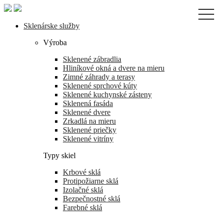
Skip
togg
to
navi
the
Sklenárske služby
content
Výroba
Sklenené zábradlia
Hliníkové okná a dvere na mieru
Zimné záhrady a terasy
Sklenené sprchové kúty
Sklenené kuchynské zásteny
Sklenená fasáda
Sklenené dvere
Zrkadlá na mieru
Sklenené priečky
Sklenené vitríny
Typy skiel
Krbové sklá
Protipožiarne sklá
Izolačné sklá
Bezpečnostné sklá
Farebné sklá