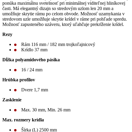
ponúka maximálnu svetelnosť pri minimálnej viditeľnej hliníkovej
časti. Má elegantný dizajn so stredovým uzlom len 20 mm a
umožňuje skrytie rámu po celom obvode. Možnosť uzamykania v
stredovom uzle umožňuje skrytie krídel v ráme pri pohľade spredu.
Možnosť zapusteného uzáveru, ktorý uľahčuje prekríženie krídel.
Rezy
Rám 116 mm / 182 mm trojkoľajnicový
Krídlo 37 mm
Dĺžka polyamidového pásika
16 / 24 mm
Hrúbka profilov
Dvere 1,7 mm
Zasklenie
Max. 30 mm, Min. 26 mm
Max. rozmery krídla
Šírka (L) 2500 mm