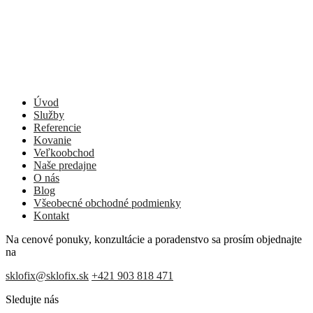
Úvod
Služby
Referencie
Kovanie
Veľkoobchod
Naše predajne
O nás
Blog
Všeobecné obchodné podmienky
Kontakt
Na cenové ponuky, konzultácie a poradenstvo sa prosím objednajte
na
sklofix@sklofix.sk
+421 903 818 471
Sledujte nás