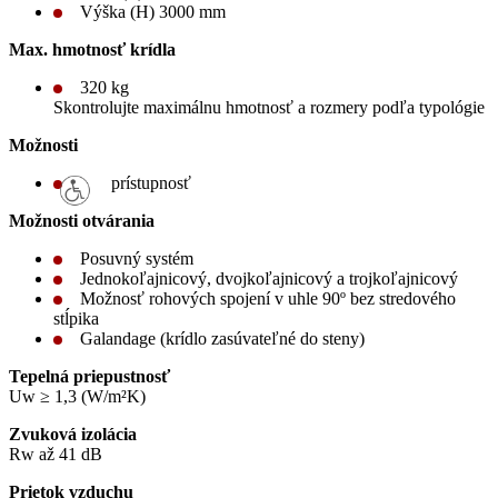
Výška (H) 3000 mm
Max. hmotnosť krídla
320 kg
Skontrolujte maximálnu hmotnosť a rozmery podľa typológie
Možnosti
prístupnosť
Možnosti otvárania
Posuvný systém
Jednokoľajnicový, dvojkoľajnicový a trojkoľajnicový
Možnosť rohových spojení v uhle 90º bez stredového
stĺpika
Galandage (krídlo zasúvateľné do steny)
Tepelná priepustnosť
Uw ≥ 1,3 (W/m²K)
Zvuková izolácia
Rw až 41 dB
Prietok vzduchu