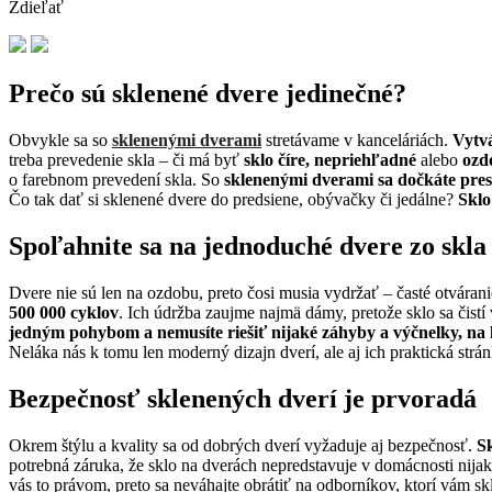
Zdieľať
Prečo sú sklenené dvere jedinečné?
Obvykle sa so
sklenenými dverami
stretávame v kanceláriách.
Vytvá
treba prevedenie skla – či má byť
sklo číre, nepriehľadné
alebo
ozd
o farebnom prevedení skla. So
sklenenými dverami sa dočkáte pres
Čo tak dať si sklenené dvere do predsiene, obývačky či jedálne?
Skl
Spoľahnite sa na jednoduché dvere zo skla
Dvere nie sú len na ozdobu, preto čosi musia vydržať – časté otvárani
500 000 cyklov
. Ich údržba zaujme najmä dámy, pretože sklo sa čistí
jedným pohybom a nemusíte riešiť nijaké záhyby a výčnelky, na
Neláka nás k tomu len moderný dizajn dverí, ale aj ich praktická strán
Bezpečnosť sklenených dverí je prvoradá
Okrem štýlu a kvality sa od dobrých dverí vyžaduje aj bezpečnosť.
S
potrebná záruka, že sklo na dverách nepredstavuje v domácnosti nij
vás to právom, preto sa neváhajte obrátiť na odborníkov, ktorí vám s