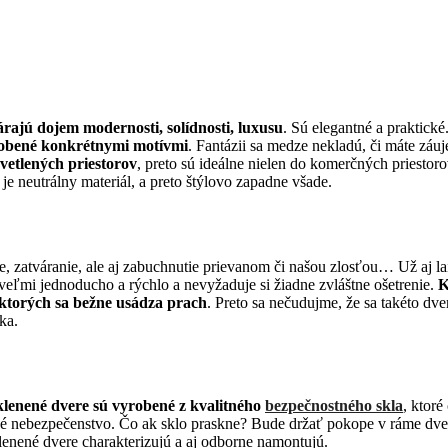
rajú dojem modernosti, solídnosti, luxusu
. Sú elegantné a praktické.
obené konkrétnymi motívmi
. Fantázii sa medze nekladú, či máte zá
vetlených priestorov
, preto sú ideálne nielen do komerčných priestorov
o
je neutrálny materiál, a preto štýlovo zapadne všade.
e, zatváranie, ale aj zabuchnutie prievanom či našou zlosťou… Už aj la
 veľmi jednoducho a rýchlo a nevyžaduje si žiadne zvláštne ošetrenie.
K
 ktorých sa bežne usádza prach
. Preto sa nečudujme, že sa takéto dv
ka.
klenené dvere sú vyrobené z kvalitného
bezpečnostného skla
, ktor
aké nebezpečenstvo. Čo ak sklo praskne? Bude držať pokope v ráme dv
klenené dvere charakterizujú a aj odborne namontujú.