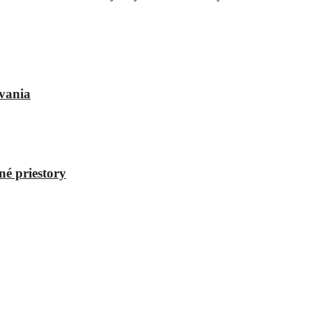
vania
né priestory