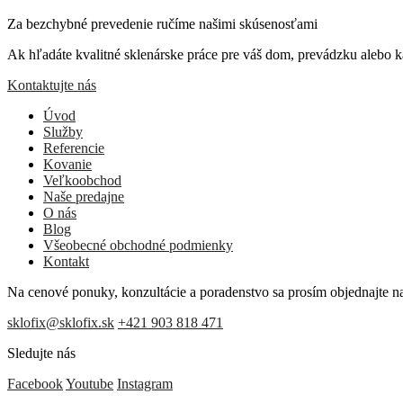
Za bezchybné prevedenie ručíme našimi skúsenosťami
Ak hľadáte kvalitné sklenárske práce pre váš dom, prevádzku alebo ka
Kontaktujte nás
Úvod
Služby
Referencie
Kovanie
Veľkoobchod
Naše predajne
O nás
Blog
Všeobecné obchodné podmienky
Kontakt
Na cenové ponuky, konzultácie a poradenstvo sa prosím objednajte n
sklofix@sklofix.sk
+421 903 818 471
Sledujte nás
Facebook
Youtube
Instagram