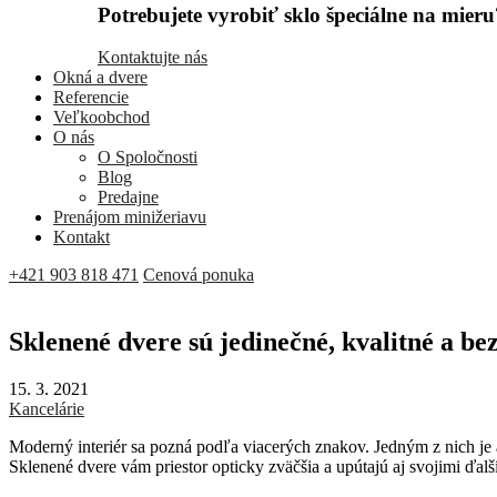
Potrebujete vyrobiť sklo špeciálne na mieru
Kontaktujte nás
Okná a dvere
Referencie
Veľkoobchod
O nás
O Spoločnosti
Blog
Predajne
Prenájom minižeriavu
Kontakt
+421 903 818 471
Cenová ponuka
Sklenené dvere sú jedinečné, kvalitné a be
15. 3. 2021
Kancelárie
Moderný interiér sa pozná podľa viacerých znakov. Jedným z nich je
Sklenené dvere vám priestor opticky zväčšia a upútajú aj svojimi ďal