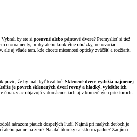
 Vybrali by ste si
posuvné alebo
pántové dvere
? Premyslieť si tiež
ujem o ornamenty, pruhy alebo konkrétne obrázky, nehovoriac
, ale aj všade tam, kde chcete miestnosti opticky zväčšiť a rozžiariť.
ik povie, že by mali byť kvalitné.
Sklenené dvere vydržia najmenej
eďže je povrch sklenených dverí rovný a hladký, vyleštíte ich
ere čoraz viac objavujú v domácnostiach aj v komerčných priestoroch.
é odolá nárazom piatich dospelých ľudí. Najmä pri malých deťoch je
erí alebo padne na zem? Na aké úlomky sa sklo rozpadne? Zaujíma