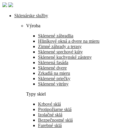
Skip
to
the
Sklenárske služby
content
Výroba
Sklenené zábradlia
Hliníkové okná a dvere na mieru
Zimné záhrady a terasy
Sklenené sprchové kúty
Sklenené kuchynské zásteny
Sklenená fasáda
Sklenené dvere
Zrkadlá na mieru
Sklenené priečky
Sklenené vitríny
Typy skiel
Krbové sklá
Protipožiarne sklá
Izolačné sklá
Bezpečnostné sklá
Farebné sklá