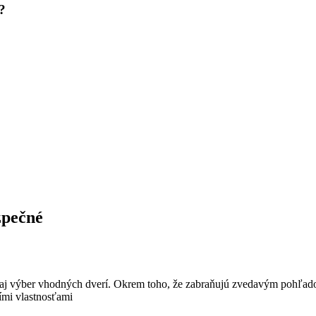
?
zpečné
 aj výber vhodných dverí. Okrem toho, že zabraňujú zvedavým pohľadom
šími vlastnosťami