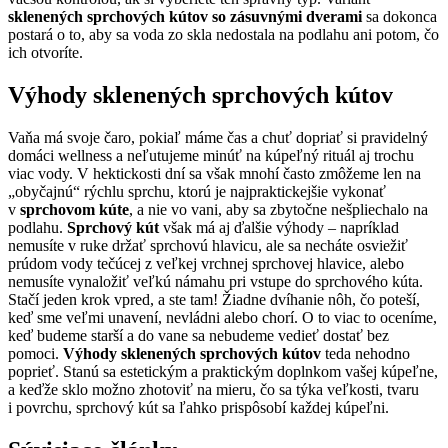
sklenených sprchových kútov so zásuvnými dverami
sa dokonca
postará o to, aby sa voda zo skla nedostala na podlahu ani potom, čo
ich otvoríte.
Výhody sklenených sprchových kútov
Vaňa má svoje čaro, pokiaľ máme čas a chuť dopriať si pravidelný
domáci wellness a neľutujeme minúť na kúpeľný rituál aj trochu
viac vody. V hektickosti dní sa však mnohí často zmôžeme len na
„obyčajnú“ rýchlu sprchu, ktorú je najpraktickejšie vykonať
v
sprchovom kúte
, a nie vo vani, aby sa zbytočne nešpliechalo na
podlahu.
Sprchový kút
však má aj ďalšie výhody – napríklad
nemusíte v ruke držať sprchovú hlavicu, ale sa necháte osviežiť
prúdom vody tečúcej z veľkej vrchnej sprchovej hlavice, alebo
nemusíte vynaložiť veľkú námahu pri vstupe do sprchového kúta.
Stačí jeden krok vpred, a ste tam! Žiadne dvíhanie nôh, čo poteší,
keď sme veľmi unavení, nevládni alebo chorí. O to viac to oceníme,
keď budeme starší a do vane sa nebudeme vedieť dostať bez
pomoci.
Výhody sklenených sprchových kútov
teda nehodno
poprieť. Stanú sa estetickým a praktickým doplnkom vašej kúpeľne,
a keďže sklo možno zhotoviť na mieru, čo sa týka veľkosti, tvaru
i povrchu, sprchový kút sa ľahko prispôsobí každej kúpeľni.