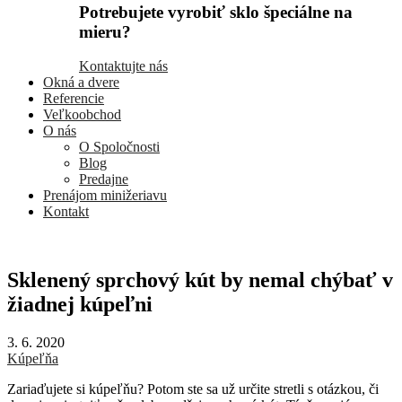
Potrebujete vyrobiť sklo špeciálne na
mieru?
Kontaktujte nás
Okná a dvere
Referencie
Veľkoobchod
O nás
O Spoločnosti
Blog
Predajne
Prenájom minižeriavu
Kontakt
Sklenený sprchový kút by nemal chýbať v
žiadnej kúpeľni
3. 6. 2020
Kúpeľňa
Zariaďujete si kúpeľňu? Potom ste sa už určite stretli s otázkou, či