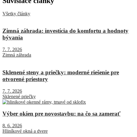
Súvisiace články
Všetky články
Zimná záhrada: investícia do komfortu a hodnoty
bývania
7. 7. 2026
Zimná záhrada
Sklenené steny a priečky: moderné riešenie pre
otvorené priestory
7. 7. 2026
Sklenené priečky
Výber okien pre novostavbu: na čo sa zamerať
8. 6. 2026
Hliníkové okná a dvere