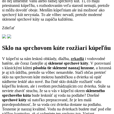
do nej umiestniť vaňu alebo radšej sprchový kút. Tí, čo majú
priestrannú kúpeľňu, s rozhodovaním veľa starostí nemajú, pretože
si môžu dovoliť oboje. Menším kúpeľniam ale iná možnosť ako
sprchový kút nevystala. To ale vôbec nevadí, pretože moderné
sklenené sprchové kúty sa zapáčia každému.
Zdieľať
Sklo na sprchovom kúte rozžiari kúpeľňu
V kúpeľni sa nám lesknú obklady, dlažba,
zrkadlá
i vodovodné
batérie, ale čoraz častejšie aj
sklenené sprchové kúty
. V porovnaní
s klasickými kútmi
pôsobia tie sklenené naozaj luxusne
, a luxusná
je aj ich údržba, pretože sa vôbec nenarobíte. Stačí občas pretrieť
sklo na sprchovom kúte mokrou handričkou a dvierka sú opäť
nádherne lesklé ako nové. Iba čisté sklo dokáže rozžiariť vašu
kúpeľňu leskom, ale i svetlom prechádzajúcim cez dvierka. Stále sa
neviete zbaviť strachu, že sa u vás v kúpeľni okrem
skleneného
sprchového kúta
bude lesknúť aj voda na podlahe? Dnešné
sprchové kúty
sú natoľko prepracované, že je len malá
pravdepodobnosť, že sa voda cez dvierka dostane na podlahu.
Tesnenie je naozaj kvalitné. Vodu na dvierkach budete mať pod ešte
väčšou kontrolou, ak si vyberiete ten správny typ. Variant