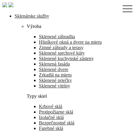
Skip
togg
to
navi
the
Sklenárske služby
content
Výroba
Sklenené zábradlia
Hliníkové okná a dvere na mieru
Zimné záhrady a terasy
Sklenené sprchové kúty
Sklenené kuchynské zásteny
Sklenená fasáda
Sklenené dvere
Zrkadlá na mieru
Sklenené priečky
Sklenené vitríny
Typy skiel
Krbové sklá
Protipožiarne sklá
Izolačné sklá
Bezpečnostné sklá
Farebné sklá