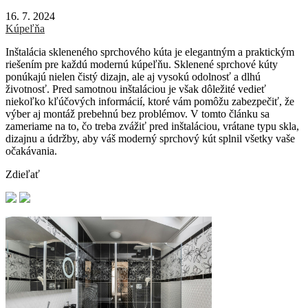
16. 7. 2024
Kúpeľňa
Inštalácia skleneného sprchového kúta je elegantným a praktickým
riešením pre každú modernú kúpeľňu. Sklenené sprchové kúty
ponúkajú nielen čistý dizajn, ale aj vysokú odolnosť a dlhú
životnosť. Pred samotnou inštaláciou je však dôležité vedieť
niekoľko kľúčových informácií, ktoré vám pomôžu zabezpečiť, že
výber aj montáž prebehnú bez problémov. V tomto článku sa
zameriame na to, čo treba zvážiť pred inštaláciou, vrátane typu skla,
dizajnu a údržby, aby váš moderný sprchový kút splnil všetky vaše
očakávania.
Zdieľať