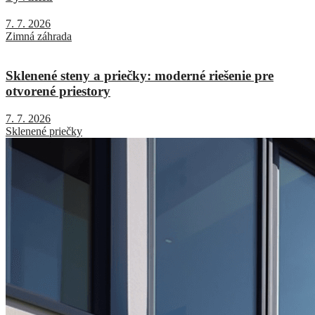
7. 7. 2026
Zimná záhrada
Sklenené steny a priečky: moderné riešenie pre
otvorené priestory
7. 7. 2026
Sklenené priečky