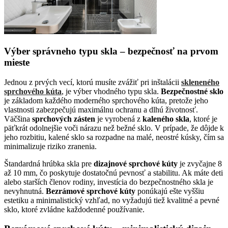
Výber správneho typu skla – bezpečnosť na prvom
mieste
Jednou z prvých vecí, ktorú musíte zvážiť pri inštalácii
skleneného
sprchového kúta
, je výber vhodného typu skla.
Bezpečnostné sklo
je základom každého moderného sprchového kúta, pretože jeho
vlastnosti zabezpečujú maximálnu ochranu a dlhú životnosť.
Väčšina
sprchových zásten
je vyrobená z
kaleného skla
, ktoré je
päťkrát odolnejšie voči nárazu než bežné sklo. V prípade, že dôjde k
jeho rozbitiu, kalené sklo sa rozpadne na malé, neostré kúsky, čím sa
minimalizuje riziko zranenia.
Štandardná hrúbka skla pre
dizajnové sprchové kúty
je zvyčajne 8
až 10 mm, čo poskytuje dostatočnú pevnosť a stabilitu. Ak máte deti
alebo starších členov rodiny, investícia do bezpečnostného skla je
nevyhnutná.
Bezrámové sprchové kúty
ponúkajú ešte vyššiu
estetiku a minimalistický vzhľad, no vyžadujú tiež kvalitné a pevné
sklo, ktoré zvládne každodenné používanie.