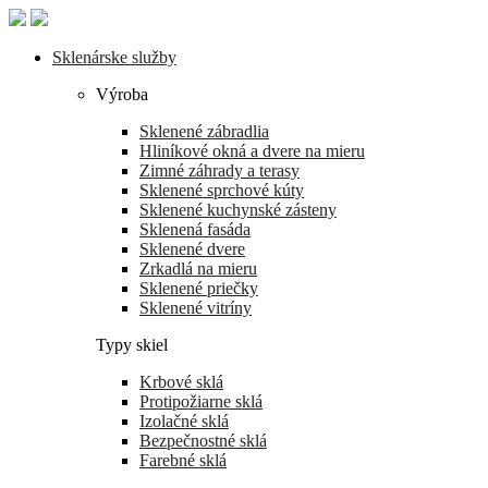
Skip
to
the
Sklenárske služby
content
Výroba
Sklenené zábradlia
Hliníkové okná a dvere na mieru
Zimné záhrady a terasy
Sklenené sprchové kúty
Sklenené kuchynské zásteny
Sklenená fasáda
Sklenené dvere
Zrkadlá na mieru
Sklenené priečky
Sklenené vitríny
Typy skiel
Krbové sklá
Protipožiarne sklá
Izolačné sklá
Bezpečnostné sklá
Farebné sklá