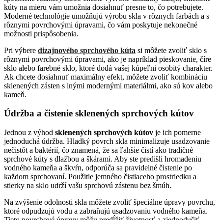
kúty na mieru vám umožnia dosiahnuť presne to, čo potrebujete.
Moderné technológie umožňujú výrobu skla v rôznych farbách a s
rôznymi povrchovými úpravami, čo vám poskytuje nekonečné
možnosti prispôsobenia.
Pri výbere
dizajnového sprchového kúta
si môžete zvoliť sklo s
rôznymi povrchovými úpravami, ako je napríklad pieskovanie, číre
sklo alebo farebné sklo, ktoré dodá vašej kúpeľni osobitý charakter.
Ak chcete dosiahnuť maximálny efekt, môžete zvoliť kombináciu
sklenených zásten s inými modernými materiálmi, ako sú kov alebo
kameň.
Údržba a čistenie sklenených sprchových kútov
Jednou z výhod
sklenených sprchových kútov
je ich pomerne
jednoduchá údržba. Hladký povrch skla minimalizuje usadzovanie
nečistôt a baktérií, čo znamená, že sa ľahšie čistí ako tradičné
sprchové kúty s dlažbou a škárami. Aby ste predišli hromadeniu
vodného kameňa a škvŕn, odporúča sa pravidelné čistenie po
každom sprchovaní. Použitie jemného čistiaceho prostriedku a
stierky na sklo udrží vašu sprchovú zástenu bez šmúh.
Na zvýšenie odolnosti skla môžete zvoliť špeciálne úpravy povrchu,
ktoré odpudzujú vodu a zabraňujú usadzovaniu vodného kameňa.
Tieto povrchové úpravy môžu predĺžiť životnosť a zjednodušiť