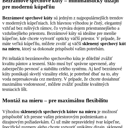
Bezrámové sprchové kúty – minimalistický dizajn
pre modernú kúpeľňu
Bezrámové sprchové kúty
sú jedným z najpopulárnejších trendov
v moderných kúpeľniach. Ich hlavnou výhodou je čistý, elegantný
vzhľad bez rušivých rámov, čo vytvára dojem priestrannejšieho a
vzdušnejšieho priestoru. Bezrámové kúty sú ideálne pre menšie
kúpeľne, kde chcete vytvoriť opticky väčší priestor. V prípade, že
máte veľkú kúpeľňu, môžete zvoliť aj väčší
sklenený sprchový kút
na mieru
, ktorý sa dokonale prispôsobí vašim potrebám.
Pri inštalácii bezrámového sprchového kúta je dôležité zvážiť
kvalitu pántov a tesnení. Sklo musí byť správne upevnené, aby
zabezpečilo pevnosť a stabilitu celého systému. Aj keď bezrámové
kúty ponúkajú skvelý vizuálny efekt, je potrebné dbať na to, aby
voda nepresakovala cez medzery. V prípade, že chcete dosiahnuť
maximálnu vodotesnosť, môžete zvážiť použitie kvalitných
tesniacich líšt.
Montáž na mieru – pre maximálnu flexibilitu
Výhodou
sklenených sprchových kútov na mieru
je možnosť
prispôsobiť ich presne vašim priestorovým podmienkam a
dizajnovým požiadavkám. Či už máte nepravidelný tvar kúpeľne,
špecifické rozmery alebo chcete vytvoriť unikátny dizajn, sklenené