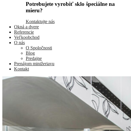
Potrebujete vyrobiť sklo špeciálne na
mieru?
Kontaktujte nás
Okná a dvere
Referencie
Veľkoobchod
O nás
O Spoločnosti
Blog
Predajne
Prenájom minižeriavu
Kontakt