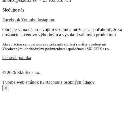
sklofix@sklofix.sk
+421 903 818 471
Sledujte nás
Facebook
Youtube
Instagram
Obráťte sa na nás so svojimi víziami a môžete sa spoľahnúť, že sa
dostanete k cenovo výhodným a vysoko kvalitným produktom.
Akceptáciou cenovej ponuky zákazník súhlasí s nižšie uvedenými
Všeobecnými obchodnými podmienkami spoločnosti SKLOFIX s.r.o.
Cenová ponuka
© 2026 Sklofix s.r.o.
Tvorba web stránok h24
Ochrana osobných údajov
×