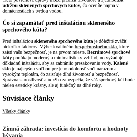
údržbu sklenených sprchových kútov
, čo oceníte najmä v
domácnostiach s tvrdou vodou.
Čo si zapamätať pred inštaláciou skleneného
sprchového kúta?
Pred inštaláciou
skleneného sprchového kúta
je dôležité zvážiť
niekoľko faktorov. Výber kvalitného
bezpečnostného skla
, ktoré
zaistí vašu bezpečnosť, je na prvom mieste.
Bezrámové sprchové
kúty
ponúkajú moderný a minimalistický vzhľad, no vyžadujú
dôkladnú inštaláciu, aby sa zabránilo presakovaniu vody.
Kalené
sklo
je najlepšou voľbou pre jeho odolnosť voči nárazom a
vysokým teplotám, čo zaisťuje dlhú životnosť a bezpečnosť.
Správna starostlivosť a údržba zabezpečia, že váš sprchový kút bude
nielen esteticky krásny, ale aj funkčný na dlhé roky.
Súvisiace články
Všetky články
Zimná záhrada: investícia do komfortu a hodnoty
bývania