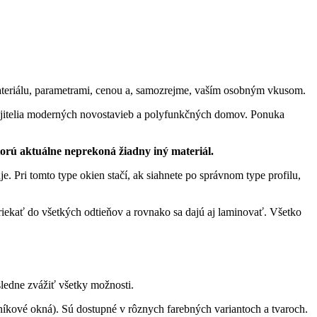
 materiálu, parametrami, cenou a, samozrejme, vaším osobným vkusom.
majitelia moderných novostavieb a polyfunkčných domov. Ponuka
ktorú aktuálne neprekoná žiadny iný materiál.
. Pri tomto type okien stačí, ak siahnete po správnom type profilu,
iekať do všetkých odtieňov a rovnako sa dajú aj laminovať. Všetko
sledne zvážiť všetky možnosti.
níkové okná). Sú dostupné v rôznych farebných variantoch a tvaroch.