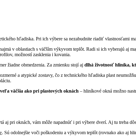
etického hľadiska. Pri ich výbere sa nezabudnite riadiť vlastnosťami
ajmä v oblastiach s väčším výkyvom teplôt. Radi si ich vyberajú aj 
ofilov, možností zasklenia i kovania.
kmer žiadne obmedzenia. Za zmienku stojí aj
dlhá životnosť hliníka, 
zmerné a atypické zostavy, čo z technického hľadiska plast neumožňuje
láciu.
veľa väčšia ako pri plastových oknách
– hliníkové okná možno nastr
ytá aj pri oknách, vám môže napadnúť i pri výbere dverí. Aj tu treba dô
e
. Sú odolnejšie voči poškodeniu a výkyvom teplôt (rovnako ako aj hli