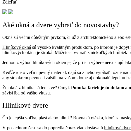
Zdieľať
Aké okná a dvere vybrať do novostavby?
Okná sú veľmi dôležitým prvkom, či už z architektonického alebo est
Hliníkové okná
sú vysoko kvalitným produktom, po ktorom je dopyt n
hliníkových okien je široká. Môžete si vybrať z niekoľkých hrúbiek pr
Jednou z výhod hliníkových okien je, že pri ich výbere neexistujú ta
Keďže ide o veľmi pevný materiál, dajú sa z neho vyrábať rôzne nadro
aby ste okrem pevnosti zaistili na vašom dome aj dokonalú tepelnú izo
Že okná z hliníka sú len sivé? Omyl.
Ponuka farieb je tu dokonca o
závisí iba od vášho vkusu.
Hliníkové dvere
Čo je lepšia voľba, plast alebo hliník? Rovnaká otázka, ktorá sa nask
V poslednom čase sa do popredia čoraz viac dostávajú
hliníkové dver