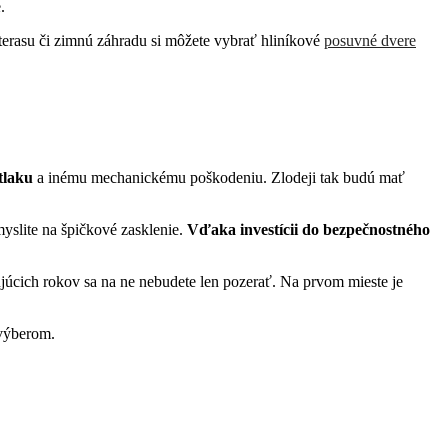
.
erasu či zimnú záhradu si môžete vybrať hliníkové
posuvné dvere
 tlaku
a inému mechanickému poškodeniu. Zlodeji tak budú mať
yslite na špičkové zasklenie.
Vďaka investícii do bezpečnostného
júcich rokov sa na ne nebudete len pozerať. Na prvom mieste je
 výberom.