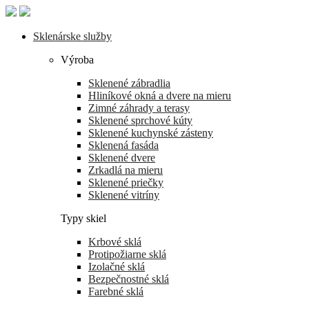
Skip
to
the
Sklenárske služby
content
Výroba
Sklenené zábradlia
Hliníkové okná a dvere na mieru
Zimné záhrady a terasy
Sklenené sprchové kúty
Sklenené kuchynské zásteny
Sklenená fasáda
Sklenené dvere
Zrkadlá na mieru
Sklenené priečky
Sklenené vitríny
Typy skiel
Krbové sklá
Protipožiarne sklá
Izolačné sklá
Bezpečnostné sklá
Farebné sklá