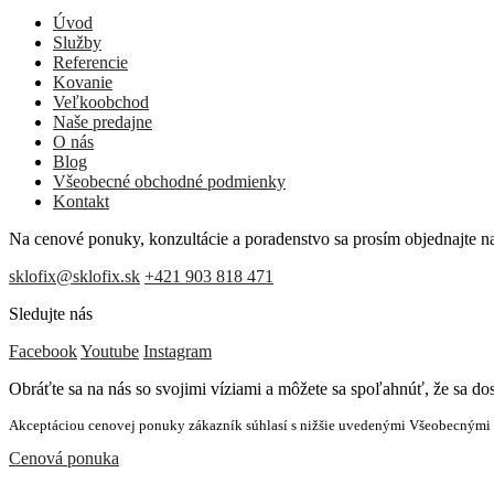
Úvod
Služby
Referencie
Kovanie
Veľkoobchod
Naše predajne
O nás
Blog
Všeobecné obchodné podmienky
Kontakt
Na cenové ponuky, konzultácie a poradenstvo sa prosím objednajte n
sklofix@sklofix.sk
+421 903 818 471
Sledujte nás
Facebook
Youtube
Instagram
Obráťte sa na nás so svojimi víziami a môžete sa spoľahnúť, že sa 
Akceptáciou cenovej ponuky zákazník súhlasí s nižšie uvedenými Všeobecnými
Cenová ponuka