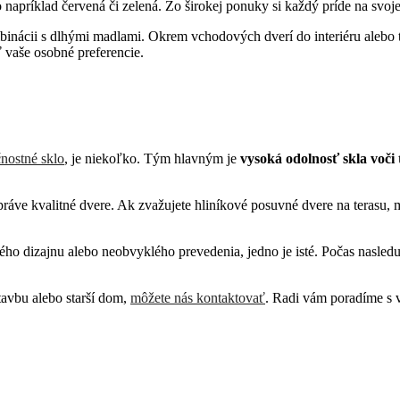
o napríklad červená či zelená. Zo širokej ponuky si každý príde na svoje
inácii s dlhými madlami. Okrem vchodových dverí do interiéru alebo t
ť vaše osobné preferencie.
nostné sklo
, je niekoľko. Tým hlavným je
vysoká odolnosť skla voči
ráve kvalitné dvere. Ak zvažujete hliníkové posuvné dvere na terasu, m
ho dizajnu alebo neobvyklého prevedenia, jedno je isté. Počas nasledu
avbu alebo starší dom,
môžete nás kontaktovať
. Radi vám poradíme s