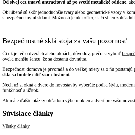
Od sivej cez tmavú antracitovú až po svetlé metalické odtiene
, ak
Obľúbené sú skôr jednoduchšie tvary alebo geometrické vzory v komb
s bezpečnostnými sklami. Možností je niekoľko, stačí si len zohľadni
Bezpečnostné sklá stoja za vašu pozornosť
Či už je reč o dverách alebo oknách, dôvodov, prečo si vybrať
bezpeč
oveľa menšiu šancu, že sa dostanú dovnútra.
Bezpečnosť domova je prvoradá a do veľkej miery sa o ňu postarajú p
skla sa budete cítiť viac chránení.
Nech už si okná a dvere do novostavby vyberáte podľa štýlu, moderné
funkčnosť a úžitok.
Ak máte ďalšie otázky ohľadom výberu okien a dverí pre vašu novost
Súvisiace články
Všetky články