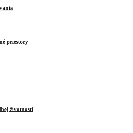
vania
né priestory
hej životnosti