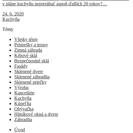
v pláne kuchyňu neprerábať aspoň ďalších 20 rokov?…
24. 6. 2020
Kuchyňa
Témy
Všetky témy
Prístrešky a terasy
Zimná záhrada
Krbové sklá
Bezpečnostné sklá
Fasády
Sklenené dvere
Sklenené zábradlia
Sklenené priečky
Výroba
Kancelárie
Kuchyňa
Kúpeľňa
Obývačka
Hliníkové okná a dvere
Zábradlia
Úvod