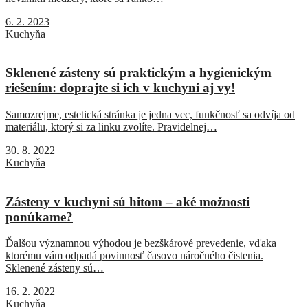
6. 2. 2023
Kuchyňa
Sklenené zásteny sú praktickým a hygienickým
riešením: doprajte si ich v kuchyni aj vy!
Samozrejme, estetická stránka je jedna vec, funkčnosť sa odvíja od
materiálu, ktorý si za linku zvolíte. Pravidelnej…
30. 8. 2022
Kuchyňa
Zásteny v kuchyni sú hitom – aké možnosti
ponúkame?
Ďalšou významnou výhodou je bezškárové prevedenie, vďaka
ktorému vám odpadá povinnosť časovo náročného čistenia.
Sklenené zásteny sú…
16. 2. 2022
Kuchyňa