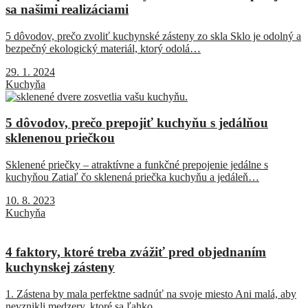
sa našimi realizáciami
5 dôvodov, prečo zvoliť kuchynské zásteny zo skla Sklo je odolný a
bezpečný ekologický materiál, ktorý odolá…
29. 1. 2024
Kuchyňa
5 dôvodov, prečo prepojiť kuchyňu s jedálňou
sklenenou priečkou
Sklenené priečky – atraktívne a funkčné prepojenie jedálne s
kuchyňou Zatiaľ čo sklenená priečka kuchyňu a jedáleň…
10. 8. 2023
Kuchyňa
4 faktory, ktoré treba zvážiť pred objednaním
kuchynskej zásteny
1. Zástena by mala perfektne sadnúť na svoje miesto Ani malá, aby
nevznikli medzery, ktoré sa ľahko…