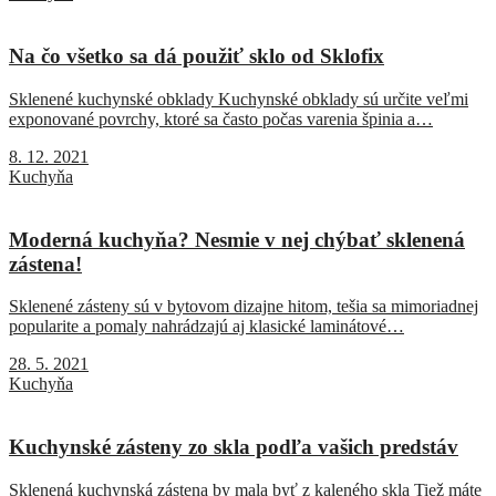
Na čo všetko sa dá použiť sklo od Sklofix
Sklenené kuchynské obklady Kuchynské obklady sú určite veľmi
exponované povrchy, ktoré sa často počas varenia špinia a…
8. 12. 2021
Kuchyňa
Moderná kuchyňa? Nesmie v nej chýbať sklenená
zástena!
Sklenené zásteny sú v bytovom dizajne hitom, tešia sa mimoriadnej
popularite a pomaly nahrádzajú aj klasické laminátové…
28. 5. 2021
Kuchyňa
Kuchynské zásteny zo skla podľa vašich predstáv
Sklenená kuchynská zástena by mala byť z kaleného skla Tiež máte