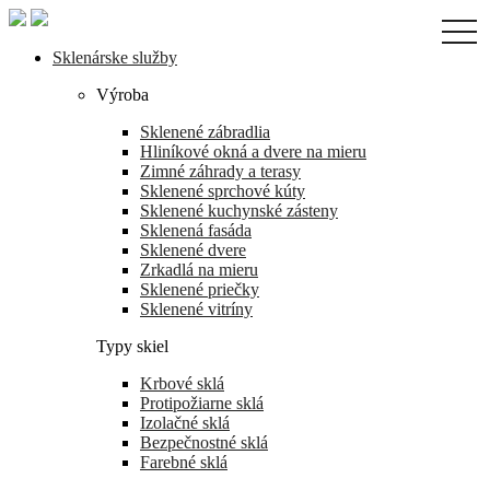
Skip
togg
to
navi
the
Sklenárske služby
content
Výroba
Sklenené zábradlia
Hliníkové okná a dvere na mieru
Zimné záhrady a terasy
Sklenené sprchové kúty
Sklenené kuchynské zásteny
Sklenená fasáda
Sklenené dvere
Zrkadlá na mieru
Sklenené priečky
Sklenené vitríny
Typy skiel
Krbové sklá
Protipožiarne sklá
Izolačné sklá
Bezpečnostné sklá
Farebné sklá