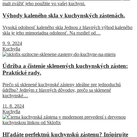
Výhody kaleného skla v kuchynských zástenách.
Vysoká odolnosť kaleného skla Jednou z hlavných výhod kaleného
skla je jeho mimoriadna odolnosť. Na rozdiel od…
9. 9. 2024
Kuchyňa
Údržba a čistenie sklenených kuchynských zásten:
Praktické rady.
Prečo sú sklenené kuchynské zásteny ideálne pre jednoduchú
údržbu? Jedným z hlavných dôvodov, prečo sa sklenené
kuchynské…
11. 8. 2024
Kuchyňa
Hľadáte perfektnú kuchynskú zástenu? Inšpirujte